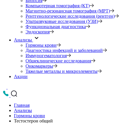
Биопсия
Компьютерная томография (КТ)
Магнитно-резонансная томография (МРТ)
Рентгенологические исследования (рентген)
Ультразвуковые исследования (УЗИ)
Функциональная диагностика
Эндоскопия
Анализы
Гормоны крови
Диагностика инфекций и заболеваний
Иммуногематология
Общеклинические исследования
Онкомаркеры
Тяжелые металлы и микроэлементы
Акции
Главная
Анализы
Гормоны крови
Тестостерон общий