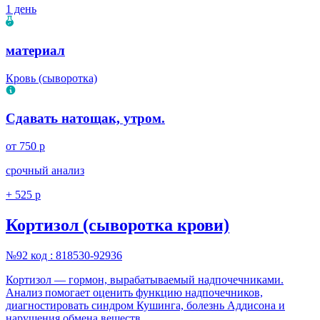
1 день
материал
Кровь (сыворотка)
Сдавать натощак, утром.
от 750 р
срочный анализ
+ 525 р
Кортизол (сыворотка крови)
№92
код : 818530-92936
Кортизол — гормон, вырабатываемый надпочечниками.
Анализ помогает оценить функцию надпочечников,
диагностировать синдром Кушинга, болезнь Аддисона и
нарушения обмена веществ.