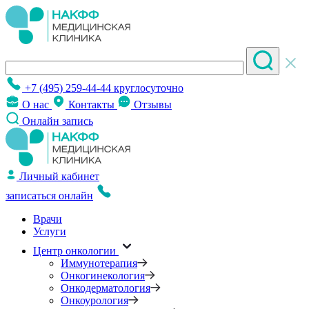
+7 (495) 259-44-44
круглосуточно
О нас
Контакты
Отзывы
Онлайн запись
Личный кабинет
записаться онлайн
Врачи
Услуги
Центр онкологии
Иммунотерапия
Онкогинекология
Онкодерматология
Онкоурология