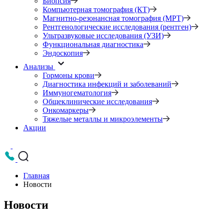
Биопсия
Компьютерная томография (КТ)
Магнитно-резонансная томография (МРТ)
Рентгенологические исследования (рентген)
Ультразвуковые исследования (УЗИ)
Функциональная диагностика
Эндоскопия
Анализы
Гормоны крови
Диагностика инфекций и заболеваний
Иммуногематология
Общеклинические исследования
Онкомаркеры
Тяжелые металлы и микроэлементы
Акции
Главная
Новости
Новости