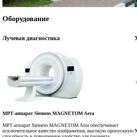
Оборудование
Лучевая диагностика
МРТ-аппарат Siemens MAGNETOM Aera
МРТ-аппарат Siemens MAGNETOM Aera обеспечивает
У
исключительное качество изображения, высокую пропускную
способность и повышенное удобство для пациента.