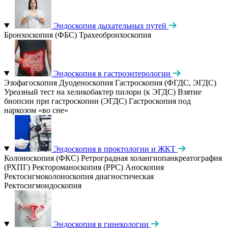
Эндоскопия дыхательных путей
Бронхоскопия (ФБС)
Трахеобронхоскопия
Эндоскопия в гастроэнтерологии
Эзофагоскопия
Дуоденоскопия
Гастроскопия (ФГДС, ЭГДС)
Уреазный тест на хеликобактер пилори (к ЭГДС)
Взятие
биопсии при гастроскопии (ЭГДС)
Гастроскопия под
наркозом «во сне»
Эндоскопия в проктологии и ЖКТ
Колоноскопия (ФКС)
Ретроградная холангиопанкреатография
(РХПГ)
Ректороманоскопия (РРС)
Аноскопия
Ректосигмоколоноскопия диагностическая
Ректосигмоидоскопия
Эндоскопия в гинекологии