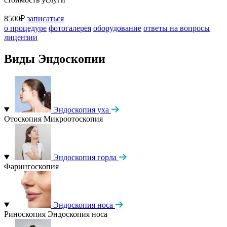
8500₽
записаться
о процедуре
фотогалерея
оборудование
ответы на вопросы
лицензии
Виды Эндоскопии
Эндоскопия уха
Отоскопия
Микроотоскопия
Эндоскопия горла
Фарингоскопия
Эндоскопия носа
Риноскопия
Эндоскопия носа