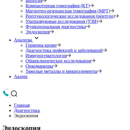
Биопсия
Компьютерная томография (КТ)
Магнитно-резонансная томография (МРТ)
Рентгенологические исследования (рентген)
Ультразвуковые исследования (УЗИ)
Функциональная диагностика
Эндоскопия
Анализы
Гормоны крови
Диагностика инфекций и заболеваний
Иммуногематология
Общеклинические исследования
Онкомаркеры
Тяжелые металлы и микроэлементы
Акции
Главная
Диагностика
Эндоскопия
Эндоскопия