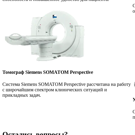
С
о
Томограф Siemens SOMATOM Perspective
Система Siemens SOMATOM Perspective рассчитана на работу
с широчайшим спектром клинических ситуаций и
прикладных задач.
О
п
Остались вопросы?