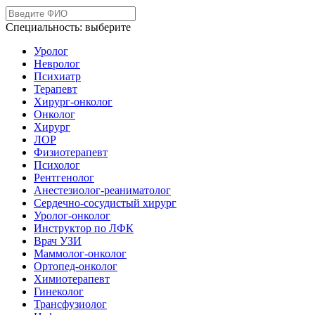
Специальность:
выберите
Уролог
Невролог
Психиатр
Терапевт
Хирург-онколог
Онколог
Хирург
ЛОР
Физиотерапевт
Психолог
Рентгенолог
Анестезиолог-реаниматолог
Сердечно-сосудистый хирург
Уролог-онколог
Инструктор по ЛФК
Врач УЗИ
Маммолог-онколог
Ортопед-онколог
Химиотерапевт
Гинеколог
Трансфузиолог