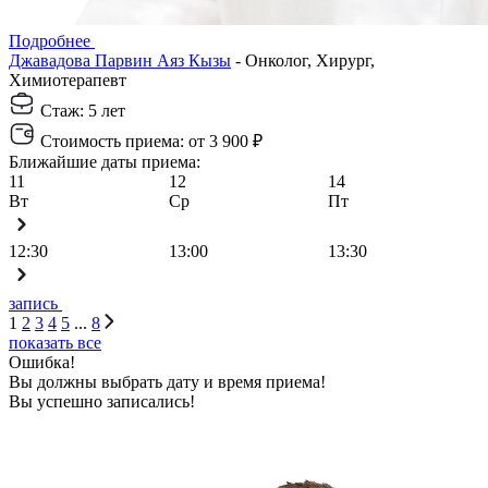
Подробнее
Джавадова Парвин Аяз Кызы
-
Онколог, Хирург,
Химиотерапевт
Стаж:
5 лет
Стоимость приема:
от 3 900 ₽
Ближайшие даты приема:
11
12
14
Вт
Ср
Пт
12:30
13:00
13:30
запись
1
2
3
4
5
...
8
показать все
Ошибка!
Вы должны выбрать дату и время приема!
Вы успешно записались!