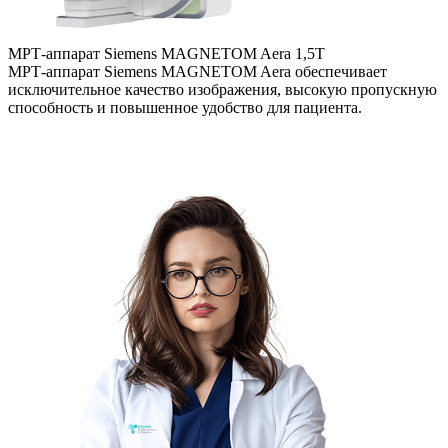
МРТ-аппарат Siemens MAGNETOM Aera 1,5Т
Т
МРТ-аппарат Siemens MAGNETOM Aera обеспечивает
С
исключительное качество изображения, высокую пропускную
с
способность и повышенное удобство для пациента.
п