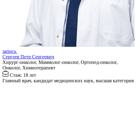
з
запись
Р
Сергеев Петр Сергеевич
Х
Хирург-онколог, Маммолог-онколог, Ортопед-онколог,
Онколог, Химиотерапевт
З
Стаж: 18 лет
Главный врач, кандидат медицинских наук, высшая категория