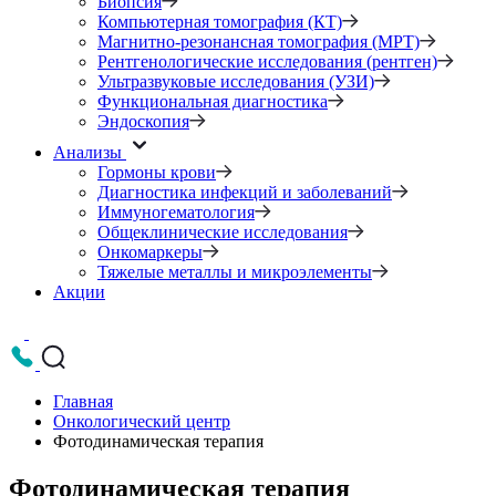
Биопсия
Компьютерная томография (КТ)
Магнитно-резонансная томография (МРТ)
Рентгенологические исследования (рентген)
Ультразвуковые исследования (УЗИ)
Функциональная диагностика
Эндоскопия
Анализы
Гормоны крови
Диагностика инфекций и заболеваний
Иммуногематология
Общеклинические исследования
Онкомаркеры
Тяжелые металлы и микроэлементы
Акции
Главная
Онкологический центр
Фотодинамическая терапия
Фотодинамическая терапия