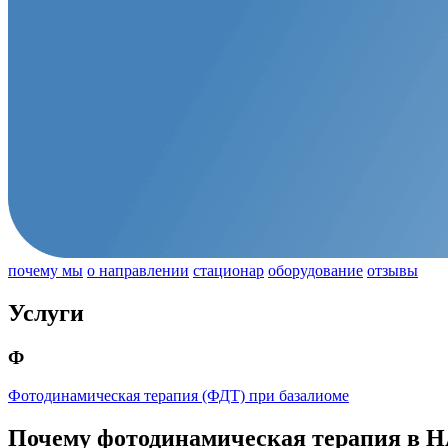
почему мы
о направлении
стационар
оборудование
отзывы
Услуги
Ф
Фотодинамическая терапия (ФДТ) при базалиоме
Почему фотодинамическая терапия в