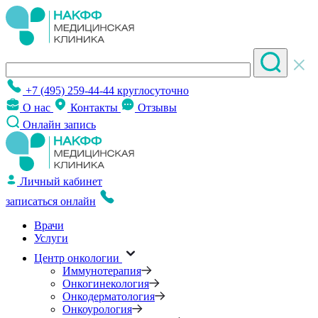
+7 (495) 259-44-44
круглосуточно
О нас
Контакты
Отзывы
Онлайн запись
Личный кабинет
записаться онлайн
Врачи
Услуги
Центр онкологии
Иммунотерапия
Онкогинекология
Онкодерматология
Онкоурология