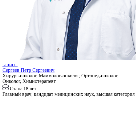
з
запись
Р
Сергеев Петр Сергеевич
Х
Хирург-онколог, Маммолог-онколог, Ортопед-онколог,
Онколог, Химиотерапевт
З
Стаж: 18 лет
Главный врач, кандидат медицинских наук, высшая категория