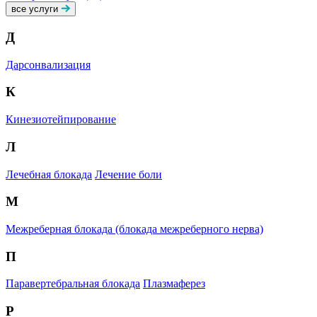
все услуги
Д
Дарсонвализация
К
Кинезиотейпирование
Л
Лечебная блокада
Лечение боли
М
Межреберная блокада (блокада межреберного нерва)
П
Паравертебральная блокада
Плазмаферез
Р