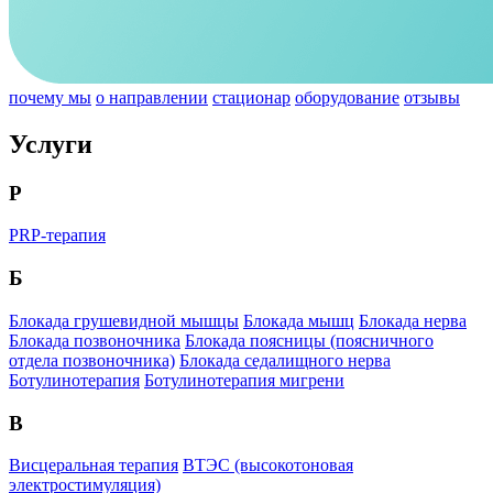
почему мы
о направлении
стационар
оборудование
отзывы
Услуги
P
PRP-терапия
Б
Блокада грушевидной мышцы
Блокада мышц
Блокада нерва
Блокада позвоночника
Блокада поясницы (поясничного
отдела позвоночника)
Блокада седалищного нерва
Ботулинотерапия
Ботулинотерапия мигрени
В
Висцеральная терапия
ВТЭС (высокотоновая
электростимуляция)