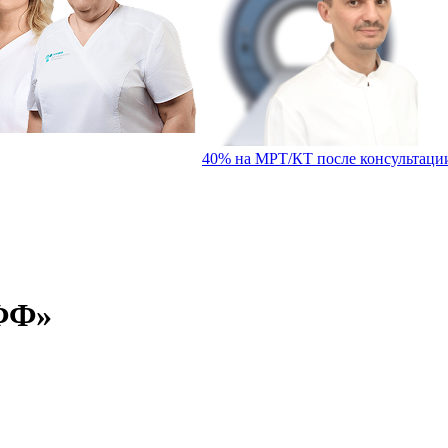
40%
на МРТ/КТ после консультаци
ФФ»