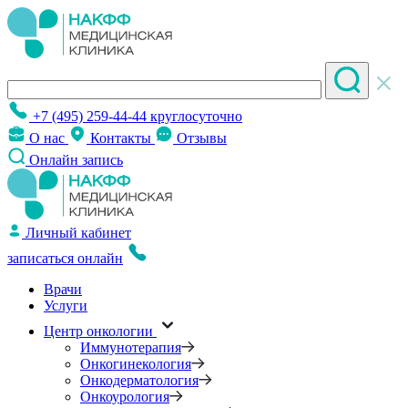
+7 (495) 259-44-44
круглосуточно
О нас
Контакты
Отзывы
Онлайн запись
Личный кабинет
записаться онлайн
Врачи
Услуги
Центр онкологии
Иммунотерапия
Онкогинекология
Онкодерматология
Онкоурология