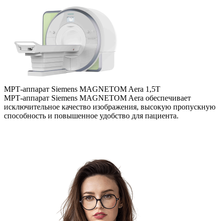
МРТ-аппарат Siemens MAGNETOM Aera 1,5Т
Т
МРТ-аппарат Siemens MAGNETOM Aera обеспечивает
С
исключительное качество изображения, высокую пропускную
с
способность и повышенное удобство для пациента.
п