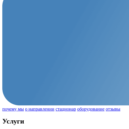
почему мы
о направлении
стационар
оборудование
отзывы
Услуги