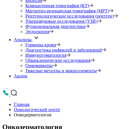
Биопсия
Компьютерная томография (КТ)
Магнитно-резонансная томография (МРТ)
Рентгенологические исследования (рентген)
Ультразвуковые исследования (УЗИ)
Функциональная диагностика
Эндоскопия
Анализы
Гормоны крови
Диагностика инфекций и заболеваний
Иммуногематология
Общеклинические исследования
Онкомаркеры
Тяжелые металлы и микроэлементы
Акции
Главная
Онкологический центр
Онкодерматология
Онкодерматология