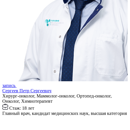
з
запись
Р
Сергеев Петр Сергеевич
Х
Хирург-онколог, Маммолог-онколог, Ортопед-онколог,
Онколог, Химиотерапевт
З
Стаж: 18 лет
Главный врач, кандидат медицинских наук, высшая категория