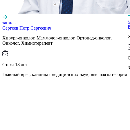
запись
Р
Сергеев Петр Сергеевич
Х
Хирург-онколог, Маммолог-онколог, Ортопед-онколог,
Онколог, Химиотерапевт
Стаж:
18
лет
З
Главный врач, кандидат медицинских наук, высшая категория