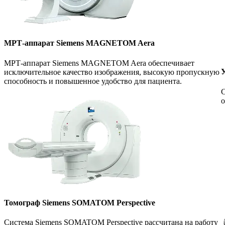
МРТ-аппарат Siemens MAGNETOM Aera
МРТ-аппарат Siemens MAGNETOM Aera обеспечивает
У
исключительное качество изображения, высокую пропускную
способность и повышенное удобство для пациента.
С
о
Томограф Siemens SOMATOM Perspective
Система Siemens SOMATOM Perspective рассчитана на работу