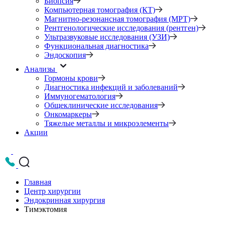
Биопсия
Компьютерная томография (КТ)
Магнитно-резонансная томография (МРТ)
Рентгенологические исследования (рентген)
Ультразвуковые исследования (УЗИ)
Функциональная диагностика
Эндоскопия
Анализы
Гормоны крови
Диагностика инфекций и заболеваний
Иммуногематология
Общеклинические исследования
Онкомаркеры
Тяжелые металлы и микроэлементы
Акции
Главная
Центр хирургии
Эндокринная хирургия
Тимэктомия