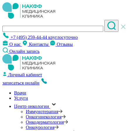
+7 (495) 259-44-44
круглосуточно
О нас
Контакты
Отзывы
Онлайн запись
Личный кабинет
записаться онлайн
Врачи
Услуги
Центр онкологии
Иммунотерапия
Онкогинекология
Онкодерматология
Онкоурология