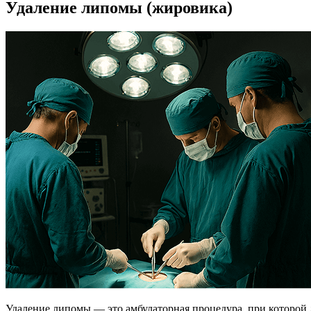
Удаление липомы (жировика)
Удаление липомы — это амбулаторная процедура, при которой д