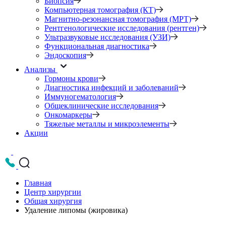
Биопсия
Компьютерная томография (КТ)
Магнитно-резонансная томография (МРТ)
Рентгенологические исследования (рентген)
Ультразвуковые исследования (УЗИ)
Функциональная диагностика
Эндоскопия
Анализы
Гормоны крови
Диагностика инфекций и заболеваний
Иммуногематология
Общеклинические исследования
Онкомаркеры
Тяжелые металлы и микроэлементы
Акции
Главная
Центр хирургии
Общая хирургия
Удаление липомы (жировика)