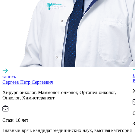
запись
Р
Сергеев Петр Сергеевич
Х
Хирург-онколог, Маммолог-онколог, Ортопед-онколог,
Онколог, Химиотерапевт
Стаж:
18
лет
З
Главный врач, кандидат медицинских наук, высшая категория