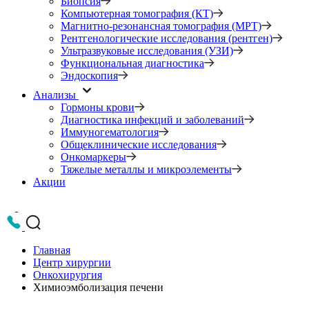
Биопсия
Компьютерная томография (КТ)
Магнитно-резонансная томография (МРТ)
Рентгенологические исследования (рентген)
Ультразвуковые исследования (УЗИ)
Функциональная диагностика
Эндоскопия
Анализы
Гормоны крови
Диагностика инфекций и заболеваний
Иммуногематология
Общеклинические исследования
Онкомаркеры
Тяжелые металлы и микроэлементы
Акции
Главная
Центр хирургии
Онкохирургия
Химиоэмболизация печени