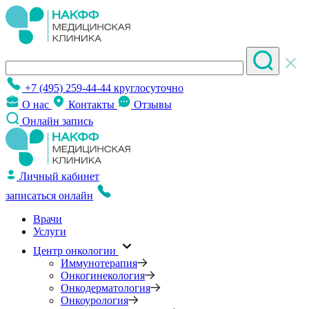
+7 (495) 259-44-44
круглосуточно
О нас
Контакты
Отзывы
Онлайн запись
Личный кабинет
записаться онлайн
Врачи
Услуги
Центр онкологии
Иммунотерапия
Онкогинекология
Онкодерматология
Онкоурология