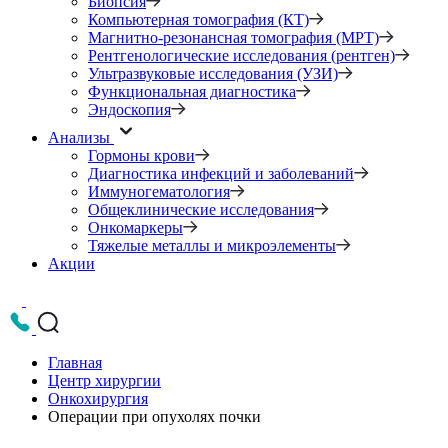
Биопсия
Компьютерная томография (КТ)
Магнитно-резонансная томография (МРТ)
Рентгенологические исследования (рентген)
Ультразвуковые исследования (УЗИ)
Функциональная диагностика
Эндоскопия
Анализы
Гормоны крови
Диагностика инфекций и заболеваний
Иммуногематология
Общеклинические исследования
Онкомаркеры
Тяжелые металлы и микроэлементы
Акции
Главная
Центр хирургии
Онкохирургия
Операции при опухолях почки