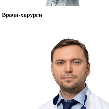
Врачи-хирурги