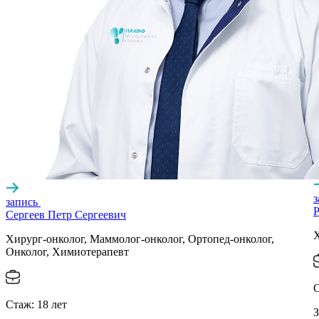
запись
Р
Сергеев Петр Сергеевич
Х
Хирург-онколог, Маммолог-онколог, Ортопед-онколог,
Онколог, Химиотерапевт
Стаж:
18
лет
З