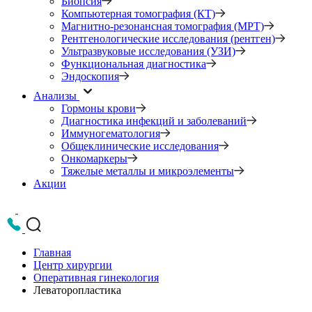
Биопсия
Компьютерная томография (КТ)
Магнитно-резонансная томография (МРТ)
Рентгенологические исследования (рентген)
Ультразвуковые исследования (УЗИ)
Функциональная диагностика
Эндоскопия
Анализы
Гормоны крови
Диагностика инфекций и заболеваний
Иммуногематология
Общеклинические исследования
Онкомаркеры
Тяжелые металлы и микроэлементы
Акции
Главная
Центр хирургии
Оперативная гинекология
Леваторопластика