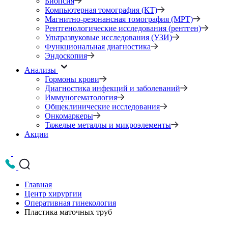
Биопсия
Компьютерная томография (КТ)
Магнитно-резонансная томография (МРТ)
Рентгенологические исследования (рентген)
Ультразвуковые исследования (УЗИ)
Функциональная диагностика
Эндоскопия
Анализы
Гормоны крови
Диагностика инфекций и заболеваний
Иммуногематология
Общеклинические исследования
Онкомаркеры
Тяжелые металлы и микроэлементы
Акции
Главная
Центр хирургии
Оперативная гинекология
Пластика маточных труб