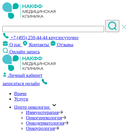
+7 (495) 259-44-44
круглосуточно
О нас
Контакты
Отзывы
Онлайн запись
Личный кабинет
записаться онлайн
Врачи
Услуги
Центр онкологии
Иммунотерапия
Онкогинекология
Онкодерматология
Онкоурология