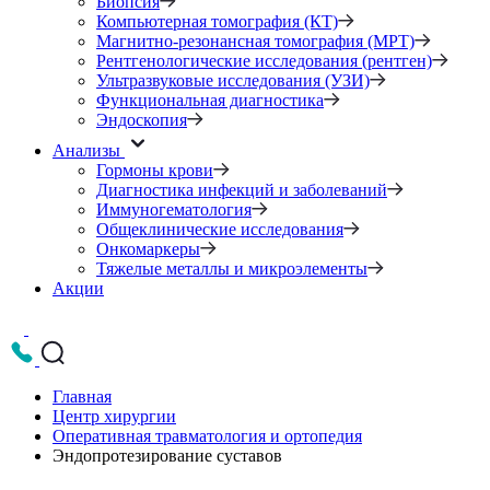
Биопсия
Компьютерная томография (КТ)
Магнитно-резонансная томография (МРТ)
Рентгенологические исследования (рентген)
Ультразвуковые исследования (УЗИ)
Функциональная диагностика
Эндоскопия
Анализы
Гормоны крови
Диагностика инфекций и заболеваний
Иммуногематология
Общеклинические исследования
Онкомаркеры
Тяжелые металлы и микроэлементы
Акции
Главная
Центр хирургии
Оперативная травматология и ортопедия
Эндопротезирование суставов