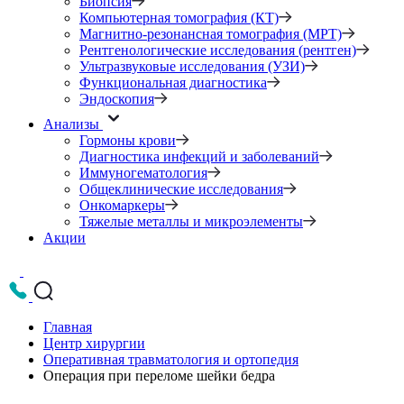
Биопсия
Компьютерная томография (КТ)
Магнитно-резонансная томография (МРТ)
Рентгенологические исследования (рентген)
Ультразвуковые исследования (УЗИ)
Функциональная диагностика
Эндоскопия
Анализы
Гормоны крови
Диагностика инфекций и заболеваний
Иммуногематология
Общеклинические исследования
Онкомаркеры
Тяжелые металлы и микроэлементы
Акции
Главная
Центр хирургии
Оперативная травматология и ортопедия
Операция при переломе шейки бедра