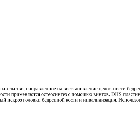
ательство, направленное на восстановление целостности бедре
я кости применяются остеосинтез с помощью винтов, DHS-пласти
рный некроз головки бедренной кости и инвалидизация. Исполь