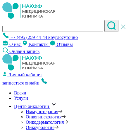
+7 (495) 259-44-44
круглосуточно
О нас
Контакты
Отзывы
Онлайн запись
Личный кабинет
записаться онлайн
Врачи
Услуги
Центр онкологии
Иммунотерапия
Онкогинекология
Онкодерматология
Онкоурология