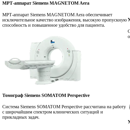
МРТ-аппарат Siemens MAGNETOM Aera
МРТ-аппарат Siemens MAGNETOM Aera обеспечивает
У
исключительное качество изображения, высокую пропускную
способность и повышенное удобство для пациента.
С
о
Томограф Siemens SOMATOM Perspective
Система Siemens SOMATOM Perspective рассчитана на работу
с широчайшим спектром клинических ситуаций и
прикладных задач.