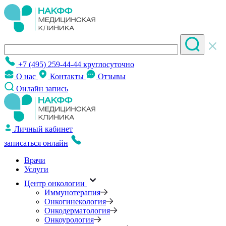
+7 (495) 259-44-44
круглосуточно
О нас
Контакты
Отзывы
Онлайн запись
Личный кабинет
записаться онлайн
Врачи
Услуги
Центр онкологии
Иммунотерапия
Онкогинекология
Онкодерматология
Онкоурология