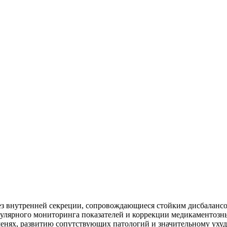
з внутренней секреции, сопровождающиеся стойким дисбалансо
гулярного мониторинга показателей и коррекции медикаментозн
енях, развитию сопутствующих патологий и значительному уху