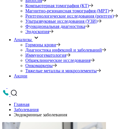
Биопсия
Компьютерная томография (КТ)
Магнитно-резонансная томография (МРТ)
Рентгенологические исследования (рентген)
Ультразвуковые исследования (УЗИ)
Функциональная диагностика
Эндоскопия
Анализы
Гормоны крови
Диагностика инфекций и заболеваний
Иммуногематология
Общеклинические исследования
Онкомаркеры
Тяжелые металлы и микроэлементы
Акции
Главная
Заболевания
Эндокринные заболевания