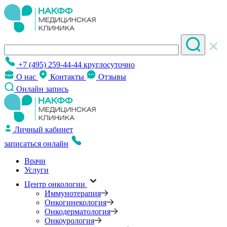
+7 (495) 259-44-44
круглосуточно
О нас
Контакты
Отзывы
Онлайн запись
Личный кабинет
записаться онлайн
Врачи
Услуги
Центр онкологии
Иммунотерапия
Онкогинекология
Онкодерматология
Онкоурология