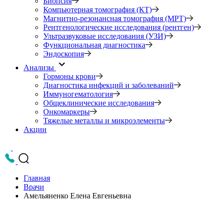
Биопсия
Компьютерная томография (КТ)
Магнитно-резонансная томография (МРТ)
Рентгенологические исследования (рентген)
Ультразвуковые исследования (УЗИ)
Функциональная диагностика
Эндоскопия
Анализы
Гормоны крови
Диагностика инфекций и заболеваний
Иммуногематология
Общеклинические исследования
Онкомаркеры
Тяжелые металлы и микроэлементы
Акции
Главная
Врачи
Амельяненко Елена Евгеньевна