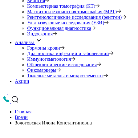
Биопсия
Компьютерная томография (КТ)
Магнитно-резонансная томография (МРТ)
Рентгенологические исследования (рентген)
Ультразвуковые исследования (УЗИ)
Функциональная диагностика
Эндоскопия
Анализы
Гормоны крови
Диагностика инфекций и заболеваний
Иммуногематология
Общеклинические исследования
Онкомаркеры
Тяжелые металлы и микроэлементы
Акции
Главная
Врачи
Золотовская Илона Константиновна