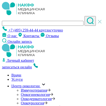
+7 (495) 259-44-44
круглосуточно
О нас
Контакты
Отзывы
Онлайн запись
Личный кабинет
записаться онлайн
Врачи
Услуги
Центр онкологии
Иммунотерапия
Онкогинекология
Онкодерматология
Онкоурология