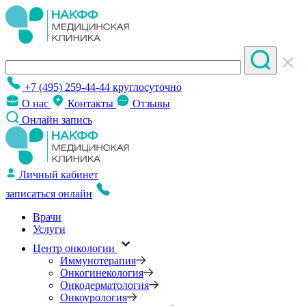
+7 (495) 259-44-44
круглосуточно
О нас
Контакты
Отзывы
Онлайн запись
Личный кабинет
записаться онлайн
Врачи
Услуги
Центр онкологии
Иммунотерапия
Онкогинекология
Онкодерматология
Онкоурология