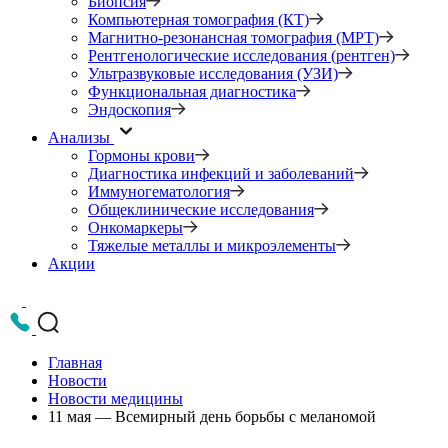
Биопсия
Компьютерная томография (КТ)
Магнитно-резонансная томография (МРТ)
Рентгенологические исследования (рентген)
Ультразвуковые исследования (УЗИ)
Функциональная диагностика
Эндоскопия
Анализы
Гормоны крови
Диагностика инфекций и заболеваний
Иммуногематология
Общеклинические исследования
Онкомаркеры
Тяжелые металлы и микроэлементы
Акции
Главная
Новости
Новости медицины
11 мая — Всемирный день борьбы с меланомой