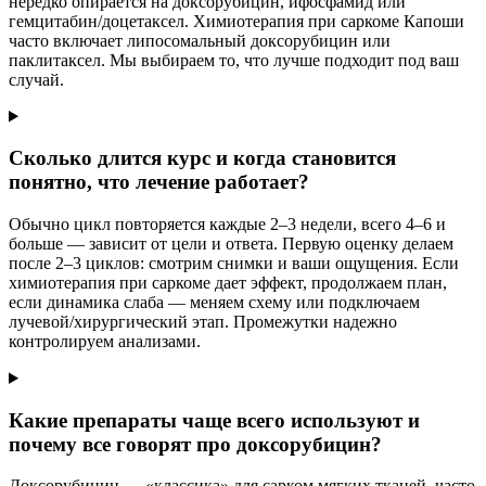
нередко опирается на доксорубицин, ифосфамид или
гемцитабин/доцетаксел. Химиотерапия при саркоме Капоши
часто включает липосомальный доксорубицин или
паклитаксел. Мы выбираем то, что лучше подходит под ваш
случай.
Сколько длится курс и когда становится
понятно, что лечение работает?
Обычно цикл повторяется каждые 2–3 недели, всего 4–6 и
больше — зависит от цели и ответа. Первую оценку делаем
после 2–3 циклов: смотрим снимки и ваши ощущения. Если
химиотерапия при саркоме дает эффект, продолжаем план,
если динамика слаба — меняем схему или подключаем
лучевой/хирургический этап. Промежутки надежно
контролируем анализами.
Какие препараты чаще всего используют и
почему все говорят про доксорубицин?
Доксорубицин — «классика» для сарком мягких тканей, часто