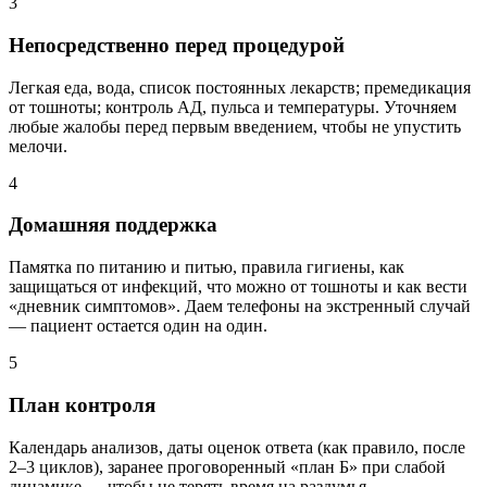
3
Непосредственно перед процедурой
Легкая еда, вода, список постоянных лекарств; премедикация
от тошноты; контроль АД, пульса и температуры. Уточняем
любые жалобы перед первым введением, чтобы не упустить
мелочи.
4
Домашняя поддержка
Памятка по питанию и питью, правила гигиены, как
защищаться от инфекций, что можно от тошноты и как вести
«дневник симптомов». Даем телефоны на экстренный случай
— пациент остается один на один.
5
План контроля
Календарь анализов, даты оценок ответа (как правило, после
2–3 циклов), заранее проговоренный «план Б» при слабой
динамике — чтобы не терять время на раздумья.