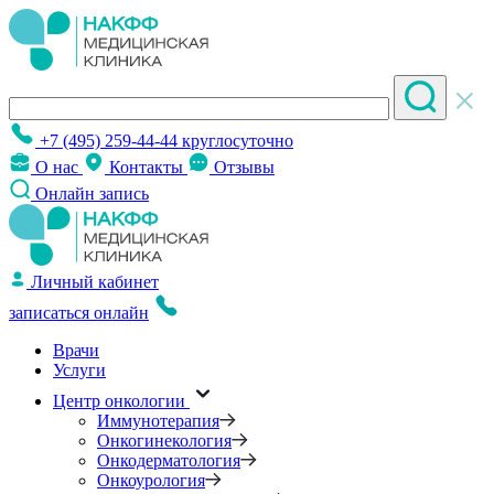
+7 (495) 259-44-44
круглосуточно
О нас
Контакты
Отзывы
Онлайн запись
Личный кабинет
записаться онлайн
Врачи
Услуги
Центр онкологии
Иммунотерапия
Онкогинекология
Онкодерматология
Онкоурология