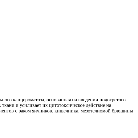
ного канцероматоза, основанная на введении подогретого
ткани и усиливает их цитотоксическое действие на
циентов с раком яичников, кишечника, мезотелиомой брюшины