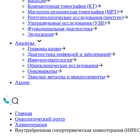
Биопсия
Компьютерная томография (КТ)
Магнитно-резонансная томография (МРТ)
Рентгенологические исследования (рентген)
Ультразвуковые исследования (УЗИ)
Функциональная диагностика
Эндоскопия
Анализы
Гормоны крови
Диагностика инфекций и заболеваний
Иммуногематология
Общеклинические исследования
Онкомаркеры
Тяжелые металлы и микроэлементы
Акции
Главная
Онкологический центр
Химиотерапия
Внутрибрюшная гипертермическая химиотерапия (HIPEC