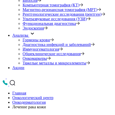
Биопсия
Компьютерная томография (КТ)
Магнитно-резонансная томография (МРТ)
Рентгенологические исследования (рентген)
Ультразвуковые исследования (УЗИ)
Функциональная диагностика
Эндоскопия
Анализы
Гормоны крови
Диагностика инфекций и заболеваний
Иммуногематология
Общеклинические исследования
Онкомаркеры
Тяжелые металлы и микроэлементы
Акции
Главная
Онкологический центр
Онкодерматология
Лечение рака кожи