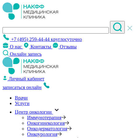
+7 (495) 259-44-44
круглосуточно
О нас
Контакты
Отзывы
Онлайн запись
Личный кабинет
записаться онлайн
Врачи
Услуги
Центр онкологии
Иммунотерапия
Онкогинекология
Онкодерматология
Онкоурология