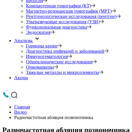
Биопсия
Компьютерная томография (КТ)
Магнитно-резонансная томография (МРТ)
Рентгенологические исследования (рентген)
Ультразвуковые исследования (УЗИ)
Функциональная диагностика
Эндоскопия
Анализы
Гормоны крови
Диагностика инфекций и заболеваний
Иммуногематология
Общеклинические исследования
Онкомаркеры
Тяжелые металлы и микроэлементы
Акции
Главная
Видео
Радиочастотная абляция позвоночника
Радиочастотная абляция позвоночника