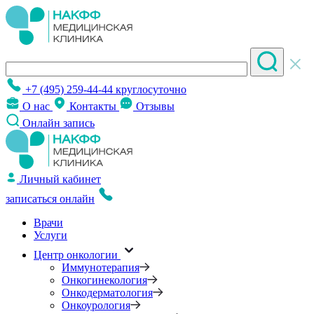
+7 (495) 259-44-44
круглосуточно
О нас
Контакты
Отзывы
Онлайн запись
Личный кабинет
записаться онлайн
Врачи
Услуги
Центр онкологии
Иммунотерапия
Онкогинекология
Онкодерматология
Онкоурология