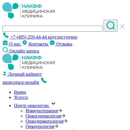
+7 (495) 259-44-44
круглосуточно
О нас
Контакты
Отзывы
Онлайн запись
Личный кабинет
записаться онлайн
Врачи
Услуги
Центр онкологии
Иммунотерапия
Онкогинекология
Онкодерматология
Онкоурология