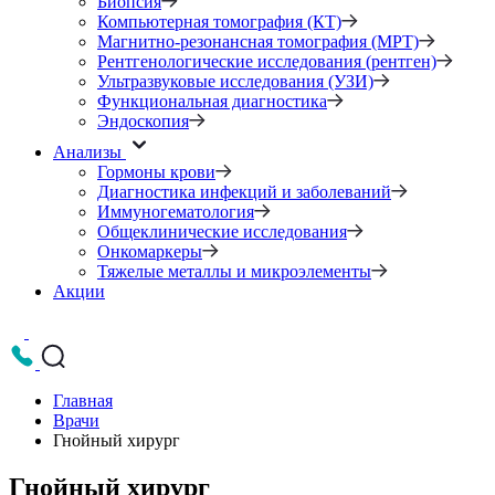
Биопсия
Компьютерная томография (КТ)
Магнитно-резонансная томография (МРТ)
Рентгенологические исследования (рентген)
Ультразвуковые исследования (УЗИ)
Функциональная диагностика
Эндоскопия
Анализы
Гормоны крови
Диагностика инфекций и заболеваний
Иммуногематология
Общеклинические исследования
Онкомаркеры
Тяжелые металлы и микроэлементы
Акции
Главная
Врачи
Гнойный хирург
Гнойный хирург