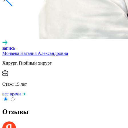
запись
Мочаева Наталия Александровна
Хирург, Гнойный хирург
Стаж:
15
лет
все врачи
Отзывы