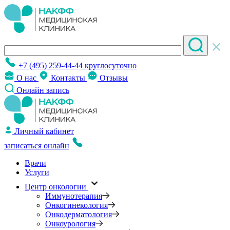
+7 (495) 259-44-44
круглосуточно
О нас
Контакты
Отзывы
Онлайн запись
Личный кабинет
записаться онлайн
Врачи
Услуги
Центр онкологии
Иммунотерапия
Онкогинекология
Онкодерматология
Онкоурология