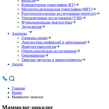
Биопсия
Компьютерная томография (КТ)
Магнитно-резонансная томография (МРТ)
Рентгенологические исследования (рентген)
Ультразвуковые исследования (УЗИ)
Функциональная диагностика
Эндоскопия
Анализы
Гормоны крови
Диагностика инфекций и заболеваний
Иммуногематология
Общеклинические исследования
Онкомаркеры
Тяжелые металлы и микроэлементы
Акции
Главная
Врачи
Маммолог-онколог
Маммолог-онколог