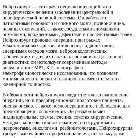
Нейрохирург — это врач, специализирующийся на
хирургическом лечении заболеваний центральной и
периферической нервной системы. Он работает с
патологиями головного и спинного мозга, позвоночника,
нервных окончаний, а также сосудистыми аномалиями,
опухолями, врожденными дефектами и последствиями травм.
Нейрохирург проводит операции при грыжах
межпозвонковых дисков, эпилепсии, гидроцефалии,
аневризмах сосудов мозга, нейроонкологических
заболеваниях и других сложных состояниях. Для точной
диагностики он использует современные методы
визуализации: МРТ, КТ, ангиографию,
электрофизиологические исследования, что позволяет
минимизировать риски и планировать вмешательство с
ювелирной точностью.
В обязанности нейрохирурга входит не только выполнение
операций, но и предоперационная подготовка пациента,
оценка рисков, а также послеоперационное наблюдение для
предотвращения осложнений. Он разрабатывает
индивидуальные схемы лечения, сочетая хирургические
методы с консервативной терапией, и сотрудничает с
неврологами, онкологами, реабилитологами. Нейрохирургия
требует высочайшего профессионализма, поскольку даже