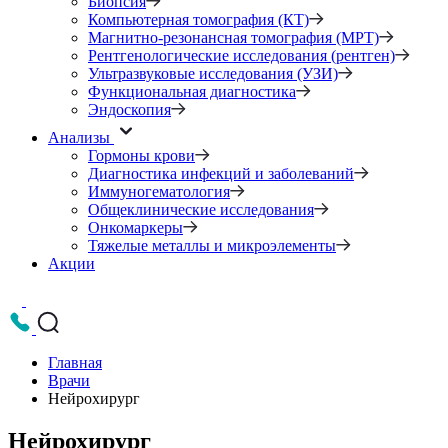
Биопсия
Компьютерная томография (КТ)
Магнитно-резонансная томография (МРТ)
Рентгенологические исследования (рентген)
Ультразвуковые исследования (УЗИ)
Функциональная диагностика
Эндоскопия
Анализы
Гормоны крови
Диагностика инфекций и заболеваний
Иммуногематология
Общеклинические исследования
Онкомаркеры
Тяжелые металлы и микроэлементы
Акции
Главная
Врачи
Нейрохирург
Нейрохирург