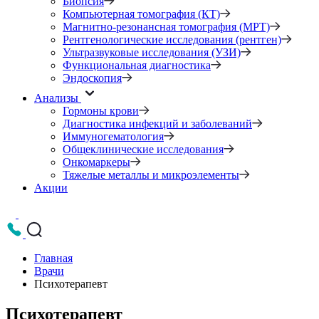
Биопсия
Компьютерная томография (КТ)
Магнитно-резонансная томография (МРТ)
Рентгенологические исследования (рентген)
Ультразвуковые исследования (УЗИ)
Функциональная диагностика
Эндоскопия
Анализы
Гормоны крови
Диагностика инфекций и заболеваний
Иммуногематология
Общеклинические исследования
Онкомаркеры
Тяжелые металлы и микроэлементы
Акции
Главная
Врачи
Психотерапевт
Психотерапевт