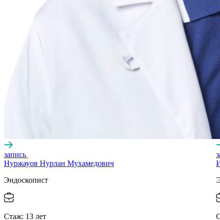
запись
Нуржауов Нурлан Мухамедович
И
Эндоскопист
Стаж:
13
лет