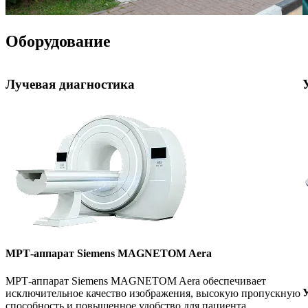
Оборудование
Лучевая диагностика
МРТ-аппарат Siemens MAGNETOM Aera
МРТ-аппарат Siemens MAGNETOM Aera обеспечивает
У
исключительное качество изображения, высокую пропускную
способность и повышенное удобство для пациента.