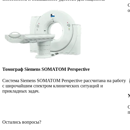
С
о
Томограф Siemens SOMATOM Perspective
Система Siemens SOMATOM Perspective рассчитана на работу
с широчайшим спектром клинических ситуаций и
прикладных задач.
О
п
Остались вопросы?