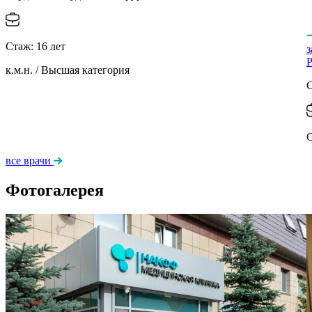
Стаж:
16
лет
Р
к.м.н. / Высшая категория
С
все врачи
Фотогалерея