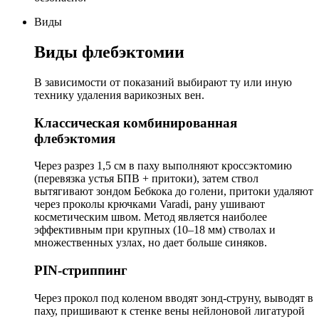
Виды
Виды флебэктомии
В зависимости от показаний выбирают ту или иную
технику удаления варикозных вен.
Классическая комбинированная
флебэктомия
Через разрез 1,5 см в паху выполняют кроссэктомию
(перевязка устья БПВ + притоки), затем ствол
вытягивают зондом Бебкока до голени, притоки удаляют
через проколы крючками Varadi, рану ушивают
косметическим швом. Метод является наиболее
эффективным при крупных (10–18 мм) стволах и
множественных узлах, но дает больше синяков.
PIN-стриппинг
Через прокол под коленом вводят зонд-струну, выводят в
паху, пришивают к стенке вены нейлоновой лигатурой