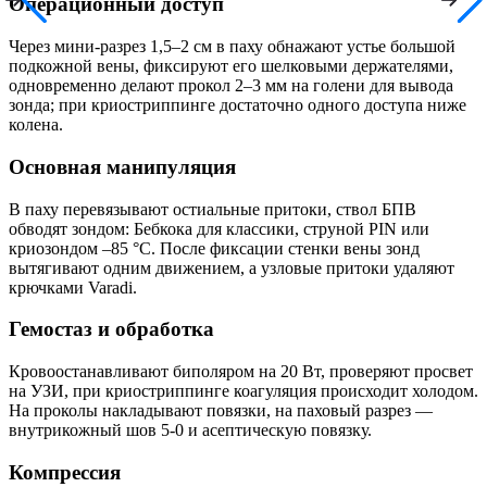
Операционный доступ
Через мини-разрез 1,5–2 см в паху обнажают устье большой
подкожной вены, фиксируют его шелковыми держателями,
одновременно делают прокол 2–3 мм на голени для вывода
зонда; при криостриппинге достаточно одного доступа ниже
колена.
Основная манипуляция
В паху перевязывают остиальные притоки, ствол БПВ
обводят зондом: Бебкока для классики, струной PIN или
криозондом –85 °C. После фиксации стенки вены зонд
вытягивают одним движением, а узловые притоки удаляют
крючками Varadi.
Гемостаз и обработка
Кровоостанавливают биполяром на 20 Вт, проверяют просвет
на УЗИ, при криостриппинге коагуляция происходит холодом.
На проколы накладывают повязки, на паховый разрез —
внутрикожный шов 5-0 и асептическую повязку.
Компрессия