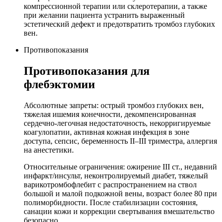
компрессионной терапии или склеротерапии, а также
при желании пациента устранить выраженный
эстетический дефект и предотвратить тромбоз глубоких
вен.
Противопоказания
Противопоказания для
флебэктомии
Абсолютные запреты: острый тромбоз глубоких вен,
тяжелая ишемия конечности, декомпенсированная
сердечно-легочная недостаточность, некорригируемые
коагулопатии, активная кожная инфекция в зоне
доступа, сепсис, беременность II–III триместра, аллергия
на анестетики.
Относительные ограничения: ожирение III ст., недавний
инфаркт/инсульт, неконтролируемый диабет, тяжелый
варикотромбофлебит с распространением на ствол
большой и малой подкожной вены, возраст более 80 при
полиморбидности. После стабилизации состояния,
санации кожи и коррекции свертывания вмешательство
безопасно.