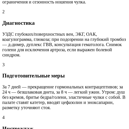
ограничения и сезонность ношения чулка.
2
Диагностика
УЗДС глубоких/поверхностных вен, ЭКГ, ОАК,
коагулограмма, глюкоза; при подозрении на глубокий тромбоз
— д-димер, дуплекс ГВВ, консультация гематолога. Снимок
голени для исключения артроза, если выражен болевой
синдром.
3
Подготовительные меры
За 7 дней — прекращение гормональных контрацептивов; за
24 ч — безшлаковая диета, за 8 ч — легкий ужин. Утром: душ
без кремов, бритье бедра/голени, эластичные чулки с собой. В
палате ставят катетер, вводят цефазолин и эноксапарин,
разметку уточняют стоя.
4
Инструктаж