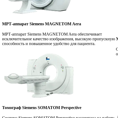
МРТ-аппарат Siemens MAGNETOM Aera
МРТ-аппарат Siemens MAGNETOM Aera обеспечивает
У
исключительное качество изображения, высокую пропускную
способность и повышенное удобство для пациента.
С
о
Томограф Siemens SOMATOM Perspective
Система Siemens SOMATOM Perspective рассчитана на работу