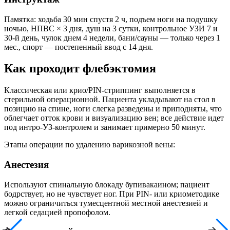
Памятка: ходьба 30 мин спустя 2 ч, подъем ноги на подушку
ночью, НПВС × 3 дня, душ на 3 сутки, контрольное УЗИ 7 и
30-й день, чулок днем 4 недели, бани/сауны — только через 1
мес., спорт — постепенный ввод с 14 дня.
Как проходит флебэктомия
Классическая или крио/PIN-стриппинг выполняется в
стерильной операционной. Пациента укладывают на стол в
позицию на спине, ноги слегка разведены и приподняты, что
облегчает отток крови и визуализацию вен; все действие идет
под интро-УЗ-контролем и занимает примерно 50 минут.
Этапы операции по удалению варикозной вены:
Анестезия
Используют спинальную блокаду бупивакаином; пациент
бодрствует, но не чувствует ног. При PIN- или криометодике
можно ограничиться тумесцентной местной анестезией и
легкой седацией пропофолом.