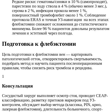
Редкие риски: гематомы/синяки в 10 % (самопроходят),
парестезии по ходу ствола в 4 % (обычно менее 3 мес.),
серома в 2 %, инфекция прокола менее 1 %,
поверхностный тромбофлебит около 1 %. Соблюдение
протокола ERAS и точная УЗ-навигация на всех этапах
флебэктомии снижают осложнения до статистического
минимума. Более 96 % пациентов довольны результатом
лечения и эстетикой через полгода.
Подготовка к флебэктомии
Цель подготовки к флебэктомии вен — картировать
патологический отток, откорректировать свертываемость,
подобрать метод и научить пациента послеоперационным
правилам, чтобы снизить риск тромбоза и рецидива.
1
Консультация
Сосудистый хирург выполняет осмотр стоя, проводит CEAP-
классификацию, разметку притоков маркером под УЗ-
контролем, обсуждает выбор метода (классика, PIN, крио,
лазерная флебэктомия), длительность больничного, спорт-