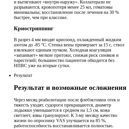
и вытягивают «внутри-наружу». Коллатерали не
разрываются, кровопотеря менее 25 мл, гематомы
минимальны; восстановление после лечения на 30 %
быстрее, чем при классике.
Криостриппинг
В разрез 4 мм вводят криозонд, охлажденный жидким
азотом до -85 °C. Стенка вены примерзает за 15 с, ствол
извлекают единым пучком. Холодная коагуляция
«запаивает» мелкие притоки, снижая риск синяков и
парестезий; большинство пациентов обходится без
НПВС уже на вторые сутки.
Результат
Результат и возможные осложнения
Через месяц реабилитации после флебэктомии отек и
тяжесть уходят, судороги прекращаются, диаметр
лодыжки уменьшается в среднем на 1,5 см, кожа
светлеет, язвы гранулируют. К 3-му месяцу качество
жизни по опроснику VAS улучшается на 85 %,
работоспособность восстанавливается полностью.