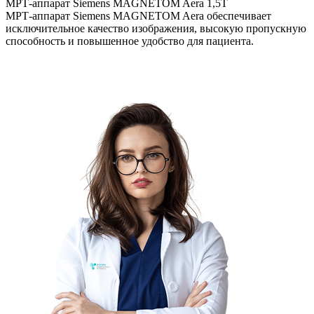
МРТ-аппарат Siemens MAGNETOM Aera 1,5Т
Т
МРТ-аппарат Siemens MAGNETOM Aera обеспечивает
С
исключительное качество изображения, высокую пропускную
с
способность и повышенное удобство для пациента.
п