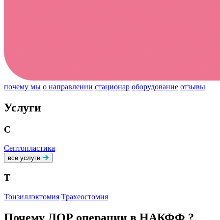
почему мы
о направлении
стационар
оборудование
отзывы
Услуги
С
Септопластика
все услуги
Т
Тонзиллэктомия
Трахеостомия
Почему ЛОР операции в НАКФФ ?