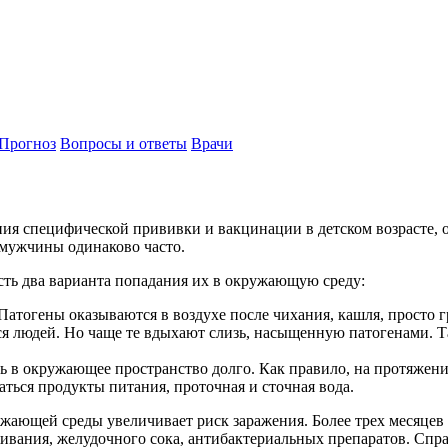
Прогноз
Вопросы и ответы
Врачи
ия специфической прививки и вакцинации в детском возрасте, он
 мужчины одинаково часто.
сть два варианта попадания их в окружающую среду:
Патогены оказываются в воздухе после чихания, кашля, просто 
я людей. Но чаще те вдыхают слизь, насыщенную патогенами. Т
в окружающее пространство долго. Как правило, на протяжении 
ться продукты питания, проточная и сточная вода.
жающей среды увеличивает риск заражения. Более трех месяцев 
вания, желудочного сока, антибактериальных препаратов. Спра