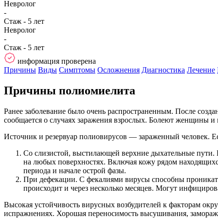
Невролог
-
Стаж - 5 лет
Невролог
-
Стаж - 5 лет
информация проверена
Причины
Виды
Симптомы
Осложнения
Диагностика
Лечение
Причины полиомиелита
Ранее заболевание было очень распространенным. После создан
сообщается о случаях заражения взрослых. Болеют женщины и
Источник и резервуар полиовирусов — зараженный человек. Е
Со слизистой, выстилающей верхние дыхательные пути. 
на любых поверхностях. Включая кожу рядом находящихс
периода и начале острой фазы.
При дефекации. С фекалиями вирусы способны проникать 
происходит и через несколько месяцев. Могут инфицирова
Высокая устойчивость вирусных возбудителей к факторам окру
испражнениях. Хорошая переносимость высушивания, заморажи