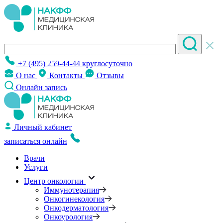
+7 (495) 259-44-44
круглосуточно
О нас
Контакты
Отзывы
Онлайн запись
Личный кабинет
записаться онлайн
Врачи
Услуги
Центр онкологии
Иммунотерапия
Онкогинекология
Онкодерматология
Онкоурология