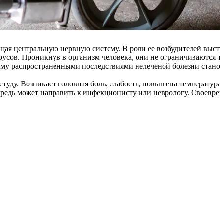
щая центральную нервную систему. В роли ее возбудителей вы
русов. Проникнув в организм человека, они не ограничиваются
тому распространенными последствиями нелеченой болезни стано
студу. Возникает головная боль, слабость, повышена температу
чередь может направить к инфекционисту или неврологу. Своев