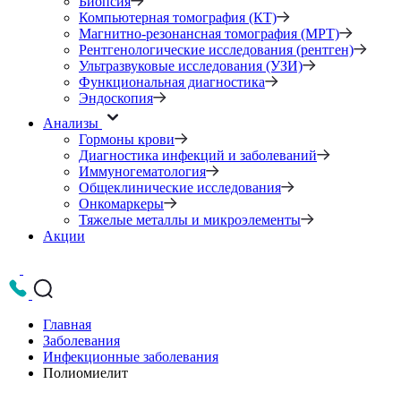
Биопсия
Компьютерная томография (КТ)
Магнитно-резонансная томография (МРТ)
Рентгенологические исследования (рентген)
Ультразвуковые исследования (УЗИ)
Функциональная диагностика
Эндоскопия
Анализы
Гормоны крови
Диагностика инфекций и заболеваний
Иммуногематология
Общеклинические исследования
Онкомаркеры
Тяжелые металлы и микроэлементы
Акции
Главная
Заболевания
Инфекционные заболевания
Полиомиелит