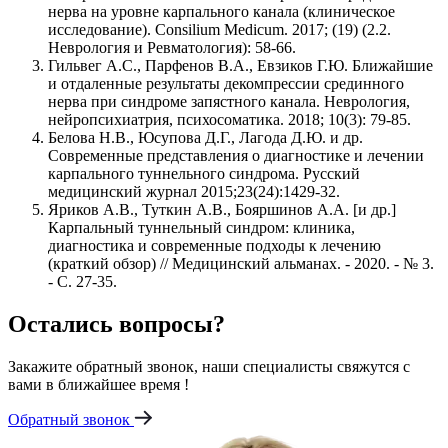
нерва на уровне карпального канала (клиническое
исследование). Consilium Medicum. 2017; (19) (2.2.
Неврология и Ревматология): 58-66.
Гильвег А.С., Парфенов В.А., Евзиков Г.Ю. Ближайшие
и отдаленные результаты декомпрессии срединного
нерва при синдроме запястного канала. Неврология,
нейропсихиатрия, психосоматика. 2018; 10(3): 79-85.
Белова Н.В., Юсупова Д.Г., Лагода Д.Ю. и др.
Современные представления о диагностике и лечении
карпального туннельного синдрома. Русский
медицинский журнал 2015;23(24):1429-32.
Яриков А.В., Туткин А.В., Бояршинов А.А. [и др.]
Карпальный туннельный синдром: клиника,
диагностика и современные подходы к лечению
(краткий обзор) // Медицинский альманах. - 2020. - № 3.
- С. 27-35.
Остались вопросы?
Закажите обратный звонок, наши специалисты свяжутся с
вами в ближайшее время !
Обратный звонок