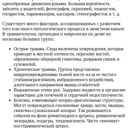
однообразные движения руками. Большая вероятность
заболеть у водителей, фотографов, скрипачей, пианистов,
гитаристов, парикмахеров, кассиров, стенографисток и т. д.
Существует много факторов, ассоциированных с развитием
того или иного патологического процесса в запястном канале.
В травматологии, ортопедии и неврологии их делят на
несколько больших групп:
Острые травмы. Сюда включены повреждения, которые
приводят к местной отечности, перелому костей,
образованию обширной гематомы, разрывам связок и
сухожилий.
Хронические травмы. Группа представлена
микроповреждениями тканей кисти из-за ее частого
сгибания/разгибания, вибрационного воздействия,
длительного напряжения мышц-сгибателей.
Выраженные отеки рук. Задержка жидкости в организме
характерна для почечной и сердечной недостаточности.
Болезни, изменяющие опорно-двигательные структуры.
Могут повреждаться гиалиновые хрящи, кости, мышцы,
связочно-сухожильный аппарат. Так развиваются
события на фоне ревматоидного артрита, ревматической
лихорадки, подагры, тендовагинита. Часто «виноват»
посттравматический артроз.