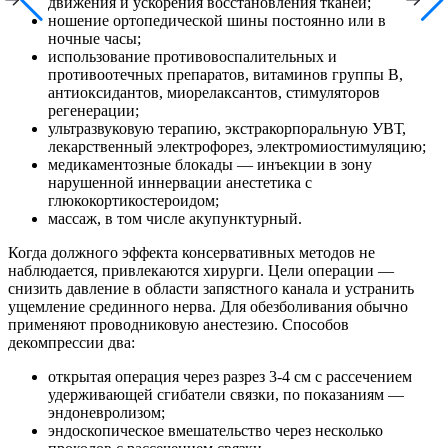
движения и ускорения восстановления тканей;
ношение ортопедической шины постоянно или в
ночные часы;
использование противовоспалительных и
противоотечных препаратов, витаминов группы B,
антиоксидантов, миорелаксантов, стимуляторов
регенерации;
ультразвуковую терапию, экстракорпоральную УВТ,
лекарственный электрофорез, электромиостимуляцию;
медикаментозные блокады — инъекции в зону
нарушенной иннервации анестетика с
глюкокортикостероидом;
массаж, в том числе акупунктурный.
Когда должного эффекта консервативных методов не
наблюдается, привлекаются хирурги. Цели операции —
снизить давление в области запястного канала и устранить
ущемление срединного нерва. Для обезболивания обычно
применяют проводниковую анестезию. Способов
декомпрессии два:
открытая операция через разрез 3-4 см с рассечением
удерживающей сгибатели связки, по показаниям —
эндоневролизом;
эндоскопическое вмешательство через несколько