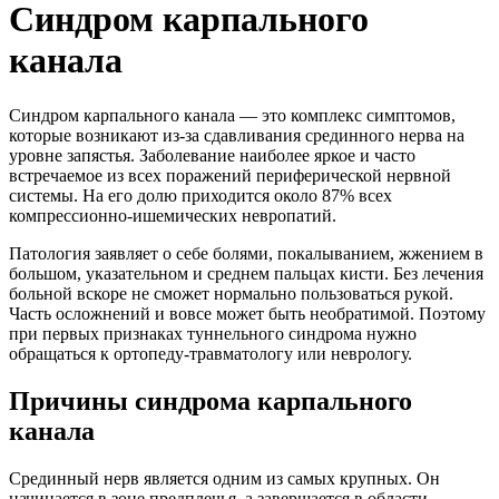
Синдром карпального
канала
Синдром карпального канала — это комплекс симптомов,
которые возникают из-за сдавливания срединного нерва на
уровне запястья. Заболевание наиболее яркое и часто
встречаемое из всех поражений периферической нервной
системы. На его долю приходится около 87% всех
компрессионно-ишемических невропатий.
Патология заявляет о себе болями, покалыванием, жжением в
большом, указательном и среднем пальцах кисти. Без лечения
больной вскоре не сможет нормально пользоваться рукой.
Часть осложнений и вовсе может быть необратимой. Поэтому
при первых признаках туннельного синдрома нужно
обращаться к ортопеду-травматологу или неврологу.
Причины синдрома карпального
канала
Срединный нерв является одним из самых крупных. Он
начинается в зоне предплечья, а завершается в области