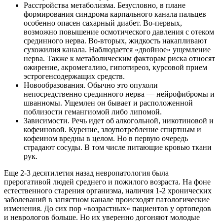
Расстройства метаболизма. Безусловно, в плане
формирования синдрома карпального канала пальцев
особенно опасен сахарный диабет. Во-первых,
возможно повышение осмотического давления с отеком
срединного нерва. Во-вторых, жидкость накапливают
сухожилия канала. Наблюдается «двойное» ущемление
нерва. Также к метаболическим факторам риска относят
ожирение, акромегалию, гипотиреоз, курсовой прием
эстрогенсодержащих средств.
Новообразования. Обычно это опухоли
непосредственно срединного нерва — нейрофибромы и
шванномы. Ущемлен он бывает и расположенной
поблизости гемангиомой либо липомой.
Зависимости. Речь идет об алкогольной, никотиновой и
кофеиновой. Курение, злоупотребление спиртным и
кофеином вредны в целом. Но в первую очередь
страдают сосуды. В том числе питающие кровью ткани
рук.
Еще 2-3 десятилетия назад невропатология была
прерогативой людей среднего и пожилого возраста. На фоне
естественного старения организма, наличия 1-2 хронических
заболеваний в запястном канале происходят патологические
изменения. До сих пор «возрастных» пациентов у ортопедов
и неврологов больше. Но их уверенно догоняют молодые