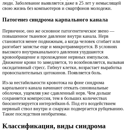
люди. Заболевание выявляется даже в 25 лет у немыслящей
свою жизнь без компьютеров и смартфонов молодежи.
Патогенез синдрома карпального канала
Первичное, оно же основное патогенетическое звено —
повышенное тканевое давление внутри канала. Нерв
становится менее подвижным, а когда человек сгибает или
разгибает запястье еще и микротравмируется. В условиях
высокого внутриканального давления ухудшаются
кровообращение и прохождение нервных импульсов.
Движение крови то замедляется, то возобновляется, вызывая
оксидативный стресс. Гибнут клетки, возрастает выработка
провоспалительных цитокинов. Появляется боль.
Из-за нестабильности кровотока на фоне синдрома
карпального канала начинают отекать синовиальные
оболочки, ущемляя уже сдавленный нерв. Чем дольше
сохраняется компрессия, тем в больших количествах
биосинтезируется интерлейкин-6. Под его воздействием
нервный ствол внутри и снаружи подвергается рубцеванию.
Такие последствия необратимы.
Классификация, виды синдрома