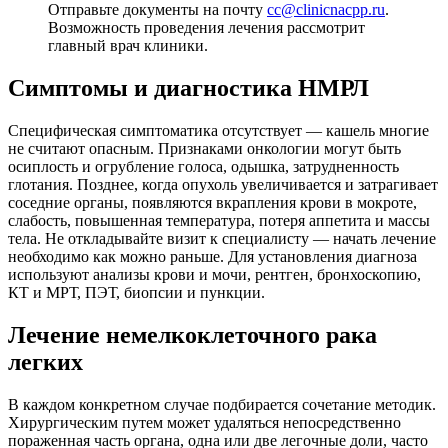
Отправьте документы на почту
cc@clinicnacpp.ru
.
Возможность проведения лечения рассмотрит
главный врач клиники.
Симптомы и диагностика НМРЛ
Специфическая симптоматика отсутствует — кашель многие
не считают опасным. Признаками онкологии могут быть
осиплость и огрубление голоса, одышка, затрудненность
глотания. Позднее, когда опухоль увеличивается и затрагивает
соседние органы, появляются вкрапления крови в мокроте,
слабость, повышенная температура, потеря аппетита и массы
тела. Не откладывайте визит к специалисту — начать лечение
необходимо как можно раньше. Для установления диагноза
используют анализы крови и мочи, рентген, бронхоскопию,
КТ и МРТ, ПЭТ, биопсии и пункции.
Лечение немелкоклеточного рака
легких
В каждом конкретном случае подбирается сочетание методик.
Хирургическим путем может удаляться непосредственно
пораженная часть органа, одна или две легочные доли, часто