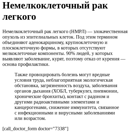
Немелкоклеточный рак
легкого
Немелкоклеточный рак легкого (НМРЛ) — злокачественная
опухоль из эпителиальных клеток. Под этим термином
объединяют аденокарциному, крупноклеточную и
плоскоклеточную формы, в которых отсутствуют
мелкоклеточные компоненты. 90% людей, у которых
выявляют заболевание, курят, поэтому отказ от курения —
основа профилактики.
Также провоцировать болезнь могут вредные
условия труда, неблагоприятная экологическая
обстановка, загрязненность воздуха, заболевания
органов дыхания (ХОБЛ, туберкулез, пневмонии,
хронические бронхиты), контакт с радоном и
другими радиоактивными элементами и
канцерогенами, снижение иммунитета, связанное
с инфекционными и вирусными заболеваниями
или возрастом.
[call_doctor_form doctor="7338"]