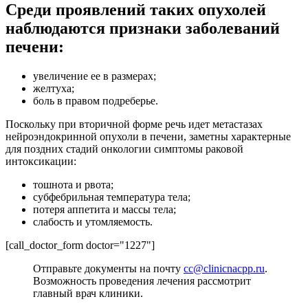
Среди проявлений таких опухолей
наблюдаются признаки заболеваний
печени:
увеличение ее в размерах;
желтуха;
боль в правом подреберье.
Поскольку при вторичной форме речь идет метастазах
нейроэндокринной опухоли в печени, заметны характерные
для поздних стадий онкологии симптомы раковой
интоксикации:
тошнота и рвота;
субфебрильная температура тела;
потеря аппетита и массы тела;
слабость и утомляемость.
[call_doctor_form doctor="1227"]
Отправьте документы на почту
cc@clinicnacpp.ru
.
Возможность проведения лечения рассмотрит
главный врач клиники.