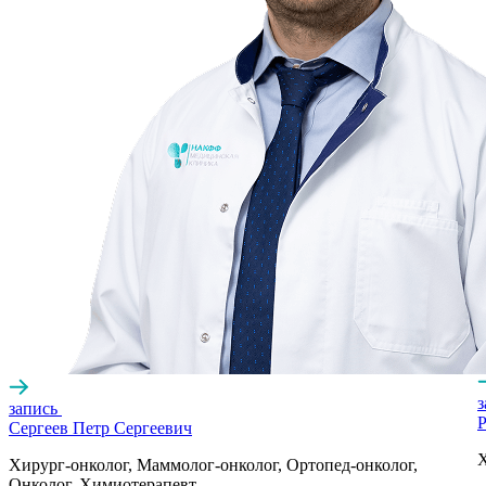
запись
Р
Сергеев Петр Сергеевич
Х
Хирург-онколог, Маммолог-онколог, Ортопед-онколог,
Онколог, Химиотерапевт