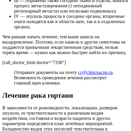
III — поражены также соседние ткани и отделы, начался
процесс метастазирования (1 неподвижный
регионарный метастаз или несколько подвижных);
IV — опухоль проросла в соседние органы, вторичные
очаги находятся как в области шеи, так и в отдаленных
органах.
Чем раньше начать лечение, тем выше шансы на
выздоровление. Поэтому, если кашель и другие симптомы не
поддаются привычным лекарственным средствам, нельзя
терять время — нужно как можно быстрее найти их причину.
[call_doctor_form doctor="7338"]
Отправьте документы на почту
cc@clinicnacpp.ru
.
Возможность проведения лечения рассмотрит
главный врач клиники.
Лечение рака гортани
В зависимости от разновидности, локализации, размеров
опухоли, ее чувствительности к различным видам
воздействия, состояния и возраста пациента и других
параметров определяется план лечебных мероприятий.
Большинство видов этих опухолей чувствительны к