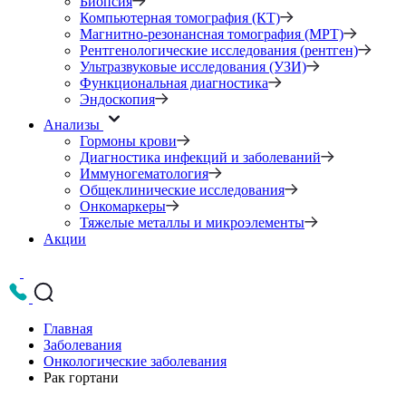
Биопсия
Компьютерная томография (КТ)
Магнитно-резонансная томография (МРТ)
Рентгенологические исследования (рентген)
Ультразвуковые исследования (УЗИ)
Функциональная диагностика
Эндоскопия
Анализы
Гормоны крови
Диагностика инфекций и заболеваний
Иммуногематология
Общеклинические исследования
Онкомаркеры
Тяжелые металлы и микроэлементы
Акции
Главная
Заболевания
Онкологические заболевания
Рак гортани