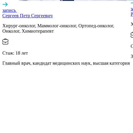
запись
Р
Сергеев Петр Сергеевич
Х
Хирург-онколог, Маммолог-онколог, Ортопед-онколог,
Онколог, Химиотерапевт
Стаж:
18
лет
З
Главный врач, кандидат медицинских наук, высшая категория