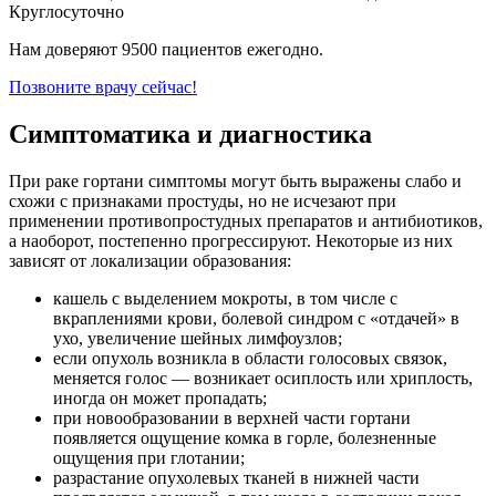
Круглосуточно
Нам доверяют 9500 пациентов ежегодно.
Позвоните врачу сейчас!
Симптоматика и диагностика
При раке гортани симптомы могут быть выражены слабо и
схожи с признаками простуды, но не исчезают при
применении противопростудных препаратов и антибиотиков,
а наоборот, постепенно прогрессируют. Некоторые из них
зависят от локализации образования:
кашель с выделением мокроты, в том числе с
вкраплениями крови, болевой синдром с «отдачей» в
ухо, увеличение шейных лимфоузлов;
если опухоль возникла в области голосовых связок,
меняется голос — возникает осиплость или хриплость,
иногда он может пропадать;
при новообразовании в верхней части гортани
появляется ощущение комка в горле, болезненные
ощущения при глотании;
разрастание опухолевых тканей в нижней части