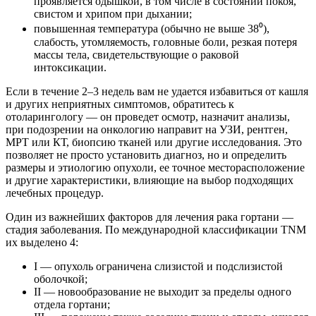
проявляется одышкой, в том числе в состоянии покоя,
свистом и хрипом при дыхании;
повышенная температура (обычно не выше 38⁰),
слабость, утомляемость, головные боли, резкая потеря
массы тела, свидетельствующие о раковой
интоксикации.
Если в течение 2–3 недель вам не удается избавиться от кашля
и других неприятных симптомов, обратитесь к
отоларингологу — он проведет осмотр, назначит анализы,
при подозрении на онкологию направит на УЗИ, рентген,
МРТ или КТ, биопсию тканей или другие исследования. Это
позволяет не просто установить диагноз, но и определить
размеры и этиологию опухоли, ее точное месторасположение
и другие характеристики, влияющие на выбор подходящих
лечебных процедур.
Один из важнейших факторов для лечения рака гортани —
стадия заболевания. По международной классификации TNM
их выделено 4:
I — опухоль ограничена слизистой и подслизистой
оболочкой;
II — новообразование не выходит за пределы одного
отдела гортани;