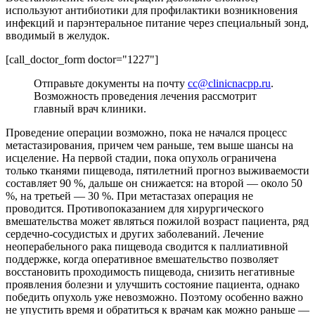
используют антибиотики для профилактики возникновения
инфекций и парэнтеральное питание через специальный зонд,
вводимый в желудок.
[call_doctor_form doctor="1227"]
Отправьте документы на почту
cc@clinicnacpp.ru
.
Возможность проведения лечения рассмотрит
главный врач клиники.
Проведение операции возможно, пока не начался процесс
метастазирования, причем чем раньше, тем выше шансы на
исцеление. На первой стадии, пока опухоль ограничена
только тканями пищевода, пятилетний прогноз выживаемости
составляет 90 %, дальше он снижается: на второй — около 50
%, на третьей — 30 %. При метастазах операция не
проводится. Противопоказанием для хирургического
вмешательства может являться пожилой возраст пациента, ряд
сердечно-сосудистых и других заболеваний. Лечение
неоперабельного рака пищевода сводится к паллиативной
поддержке, когда оперативное вмешательство позволяет
восстановить проходимость пищевода, снизить негативные
проявления болезни и улучшить состояние пациента, однако
победить опухоль уже невозможно. Поэтому особенно важно
не упустить время и обратиться к врачам как можно раньше —