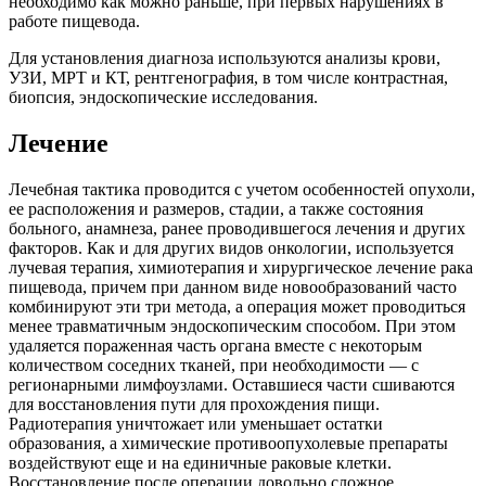
необходимо как можно раньше, при первых нарушениях в
работе пищевода.
Для установления диагноза используются анализы крови,
УЗИ, МРТ и КТ, рентгенография, в том числе контрастная,
биопсия, эндоскопические исследования.
Лечение
Лечебная тактика проводится с учетом особенностей опухоли,
ее расположения и размеров, стадии, а также состояния
больного, анамнеза, ранее проводившегося лечения и других
факторов. Как и для других видов онкологии, используется
лучевая терапия, химиотерапия и хирургическое лечение рака
пищевода, причем при данном виде новообразований часто
комбинируют эти три метода, а операция может проводиться
менее травматичным эндоскопическим способом. При этом
удаляется пораженная часть органа вместе с некоторым
количеством соседних тканей, при необходимости — с
регионарными лимфоузлами. Оставшиеся части сшиваются
для восстановления пути для прохождения пищи.
Радиотерапия уничтожает или уменьшает остатки
образования, а химические противоопухолевые препараты
воздействуют еще и на единичные раковые клетки.
Восстановление после операции довольно сложное,