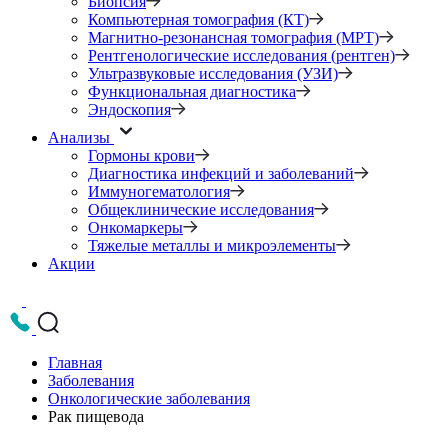
Биопсия
Компьютерная томография (КТ)
Магнитно-резонансная томография (МРТ)
Рентгенологические исследования (рентген)
Ультразвуковые исследования (УЗИ)
Функциональная диагностика
Эндоскопия
Анализы
Гормоны крови
Диагностика инфекций и заболеваний
Иммуногематология
Общеклинические исследования
Онкомаркеры
Тяжелые металлы и микроэлементы
Акции
Главная
Заболевания
Онкологические заболевания
Рак пищевода