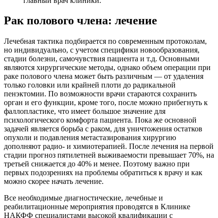
главный врач клиники.
Рак полового члена: лечение
Лечебная тактика подбирается по современным протоколам,
но индивидуально, с учетом специфики новообразования,
стадии болезни, самочувствия пациента и т.д. Основными
являются хирургические методы, однако объем операции при
раке полового члена может быть различным — от удаления
только головки или крайней плоти до радикальной
пенэктомии. По возможности врачи стараются сохранить
орган и его функции, кроме того, после можно прибегнуть к
фаллопластике, что имеет большое значение для
психологического комфорта пациента. Пока же основной
задачей является борьба с раком, для уничтожения остатков
опухоли и подавления метастазирования хирургию
дополняют радио- и химиотерапией. После лечения на первой
стадии прогноз пятилетней выживаемости превышает 70%, на
третьей снижается до 40% и менее. Поэтому важно при
первых подозрениях на проблемы обратиться к врачу и как
можно скорее начать лечение.
Все необходимые диагностические, лечебные и
реабилитационные мероприятия проводятся в Клинике
НАКФФ специалистами высокой квалификации с