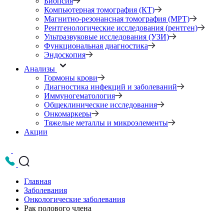
Биопсия
Компьютерная томография (КТ)
Магнитно-резонансная томография (МРТ)
Рентгенологические исследования (рентген)
Ультразвуковые исследования (УЗИ)
Функциональная диагностика
Эндоскопия
Анализы
Гормоны крови
Диагностика инфекций и заболеваний
Иммуногематология
Общеклинические исследования
Онкомаркеры
Тяжелые металлы и микроэлементы
Акции
Главная
Заболевания
Онкологические заболевания
Рак полового члена