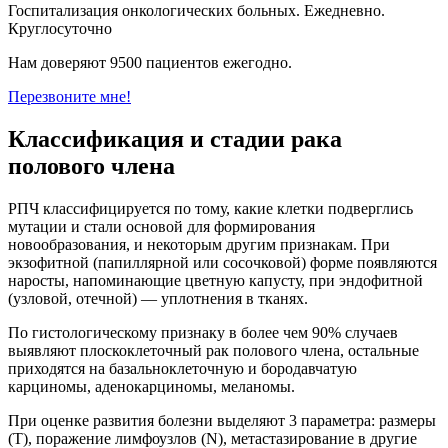
Госпитализация онкологических больных. Ежедневно.
Круглосуточно
Нам доверяют 9500 пациентов ежегодно.
Перезвоните мне!
Классификация и стадии рака
полового члена
РПЧ классифицируется по тому, какие клетки подверглись
мутации и стали основой для формирования
новообразования, и некоторым другим признакам. При
экзофитной (папиллярной или сосочковой) форме появляются
наросты, напоминающие цветную капусту, при эндофитной
(узловой, отечной) — уплотнения в тканях.
По гистологическому признаку в более чем 90% случаев
выявляют плоскоклеточный рак полового члена, остальные
приходятся на базальноклеточную и бородавчатую
карциномы, аденокарциномы, меланомы.
При оценке развития болезни выделяют 3 параметра: размеры
(T), поражение лимфоузлов (N), метастазирование в другие