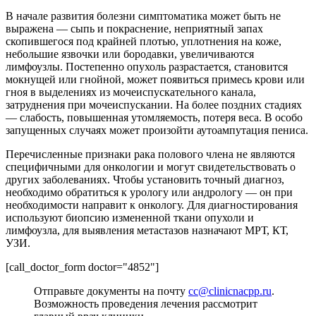
В начале развития болезни симптоматика может быть не
выражена — сыпь и покраснение, неприятный запах
скопившегося под крайней плотью, уплотнения на коже,
небольшие язвочки или бородавки, увеличиваются
лимфоузлы. Постепенно опухоль разрастается, становится
мокнущей или гнойной, может появиться примесь крови или
гноя в выделениях из мочеиспускательного канала,
затруднения при мочеиспускании. На более поздних стадиях
— слабость, повышенная утомляемость, потеря веса. В особо
запущенных случаях может произойти аутоампутация пениса.
Перечисленные признаки рака полового члена не являются
специфичными для онкологии и могут свидетельствовать о
других заболеваниях. Чтобы установить точный диагноз,
необходимо обратиться к урологу или андрологу — он при
необходимости направит к онкологу. Для диагностирования
используют биопсию измененной ткани опухоли и
лимфоузла, для выявления метастазов назначают МРТ, КТ,
УЗИ.
[call_doctor_form doctor="4852"]
Отправьте документы на почту
cc@clinicnacpp.ru
.
Возможность проведения лечения рассмотрит