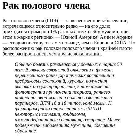
Рак полового члена
Рак полового члена (РПЧ) — злокачественное заболевание,
встречающееся относительно редко — на его долю
приходится примерно 1% раковых опухолей у мужчин, при
этом в жарких регионах — Южной Америке, Азии и Африке
— его диагностируют заметно чаще, чем в Европе и США. По
расположению рак головки полового члена и крайней плоти
более распространен, чем другие локализации.
Обычно болезнь развивается у больных старше 50
лет. Выявлена связь этой онкологии и фимоза,
перенесенного ранее, хронических воспалений и
предраковых состояний, курения, получения
высоких доз ультрафиолета, в том числе от
фототерапии при лечении псориаза, раннего
начала половой жизни и большого количества
партнеров, ВПЧ 16 и 18 типов, кондиломы. К
факторам риска относят также ЗППП,
некоторые неоплазии, кондиломы,
иммунодефицитные состояния, ожирение. Менее
подвержены заболеванию мужчины, сделавшие
обрезание.