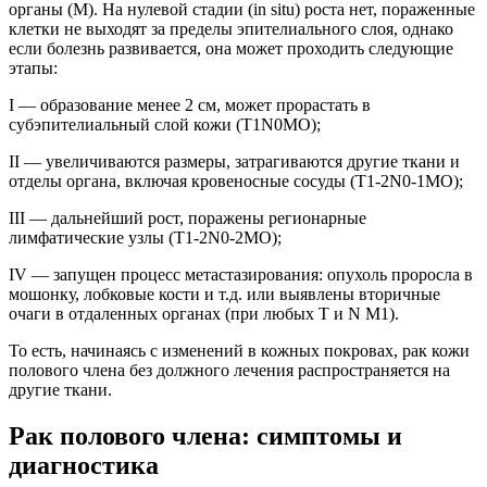
органы (M). На нулевой стадии (in situ) роста нет, пораженные
клетки не выходят за пределы эпителиального слоя, однако
если болезнь развивается, она может проходить следующие
этапы:
I — образование менее 2 см, может прорастать в
субэпителиальный слой кожи (T1N0MO);
II — увеличиваются размеры, затрагиваются другие ткани и
отделы органа, включая кровеносные сосуды (T1-2N0-1MO);
III — дальнейший рост, поражены регионарные
лимфатические узлы (T1-2N0-2MO);
IV — запущен процесс метастазирования: опухоль проросла в
мошонку, лобковые кости и т.д. или выявлены вторичные
очаги в отдаленных органах (при любых T и N M1).
То есть, начинаясь с изменений в кожных покровах, рак кожи
полового члена без должного лечения распространяется на
другие ткани.
Рак полового члена: симптомы и
диагностика