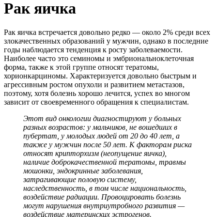
Рак яичка
Рак яичка встречается довольно редко — около 2% среди всех
злокачественных образований у мужчин, однако в последние
годы наблюдается тенденция к росту заболеваемости.
Наиболее часто это семиномы и эмбриональноклеточная
форма, также к этой группе относят тератомы,
хорионкарциномы. Характеризуется довольно быстрым и
агрессивным ростом опухоли и развитием метастазов,
поэтому, хотя болезнь хорошо лечится, успех во многом
зависит от своевременного обращения к специалистам.
Этот вид онкологии диагностируют у больных
разных возрастов: у мальчиков, не вошедших в
пубертат, у молодых людей от 20 до 40 лет, а
также у мужчин после 50 лет. К факторам риска
относят крипторхизм (неопущение яичка),
наличие доброкачественной тератомы, травмы
мошонки, эндокринные заболевания,
затрагивающие половую систему,
наследственность, в том числе национальность,
воздействие радиации. Провоцировать болезнь
могут нарушения внутриутробного развития —
воздействие материнских эстрогенов.