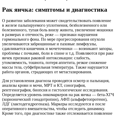
Рак яичка: симптомы и диагностика
О развитии заболевания может свидетельствовать появление
в железе пальпируемого уплотнения, безболезненного или
болезненного, тупая боль внизу живота, увеличение мошонки
в размерах и отечность, реже — признаки нарушения
гормонального фона. По мере прогрессирования опухоли
увеличиваются забрюшинные и паховые лимфоузлы,
сдавливается кишечник и мочеточники — возникают запоры,
проблемы с почками, боли в спине и т.д. Появляются при раке
яичек признаки раковой интоксикации: слабость,
утомляемость, тошнота, потеря аппетита, резкое снижение
массы тела, субфебрильная температура. Также нарушается
работа органов, страдающих от метастазирования.
Для установления диагноза проводятся осмотр и пальпация,
анализы крови и мочи, МРТ и КТ, сонография,
рентгенография, биопсия и гистологические исследования.
Определяется уровень онкомаркеров на рак яичка — бета-ХГЧ
(хорионический гонадотропин), АФП (альфафетопротеин),
ЛДГ (лактодегидрогеназа). Маркеры исследуются и после
оперативного вмешательства, чтобы отследить динамику.
Кроме того, при диагностике также отслеживается появление