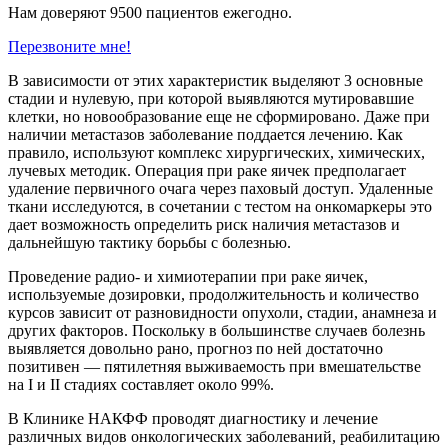
Нам доверяют 9500 пациентов ежегодно.
Перезвоните мне!
В зависимости от этих характеристик выделяют 3 основные
стадии и нулевую, при которой выявляются мутировавшие
клетки, но новообразование еще не сформировано. Даже при
наличии метастазов заболевание поддается лечению. Как
правило, используют комплекс хирургических, химических,
лучевых методик. Операция при раке яичек предполагает
удаление первичного очага через паховый доступ. Удаленные
ткани исследуются, в сочетании с тестом на онкомаркеры это
дает возможность определить риск наличия метастазов и
дальнейшую тактику борьбы с болезнью.
Проведение радио- и химиотерапии при раке яичек,
используемые дозировки, продолжительность и количество
курсов зависит от разновидности опухоли, стадии, анамнеза и
других факторов. Поскольку в большинстве случаев болезнь
выявляется довольно рано, прогноз по ней достаточно
позитивен — пятилетняя выживаемость при вмешательстве
на I и II стадиях составляет около 99%.
В Клинике НАКФФ проводят диагностику и лечение
различных видов онкологических заболеваний, реабилитацию