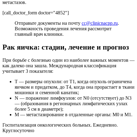
метастазов.
[call_doctor_form doctor="4852"]
Отправьте документы на почту
cc@clinicnacpp.ru
.
Возможность проведения лечения рассмотрит
главный врач клиники.
Рак яичка: стадии, лечение и прогноз
При борьбе с болезнью один из наиболее важных моментов —
как далеко она зашла. Международная классификация
учитывает 3 показателя:
T — размеры опухоли: от T1, когда опухоль ограничена
яичком и придатком, до T4, когда она прорастает в ткани
мошонки и семенной канатик;
N — поражение лимфоузлов: от N0 (отсутствует) до N3
— (образования в регионарных лимфатических узлах
более 5 см в диаметре);
M — метастазирование в отдаленные органы: M0 и M1.
Госпитализация онкологических больных. Ежедневно.
Круглосуточно