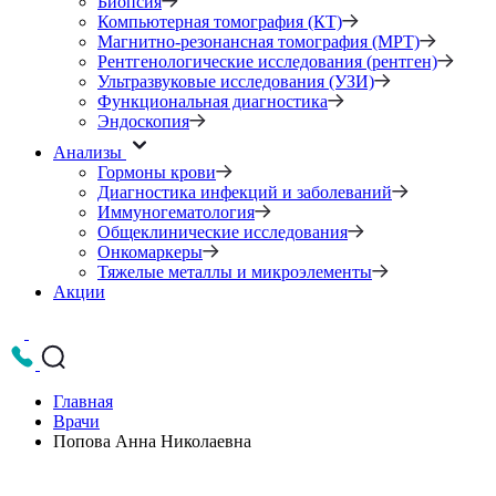
Биопсия
Компьютерная томография (КТ)
Магнитно-резонансная томография (МРТ)
Рентгенологические исследования (рентген)
Ультразвуковые исследования (УЗИ)
Функциональная диагностика
Эндоскопия
Анализы
Гормоны крови
Диагностика инфекций и заболеваний
Иммуногематология
Общеклинические исследования
Онкомаркеры
Тяжелые металлы и микроэлементы
Акции
Главная
Врачи
Попова Анна Николаевна