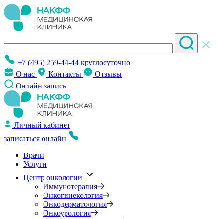
+7 (495) 259-44-44
круглосуточно
О нас
Контакты
Отзывы
Онлайн запись
Личный кабинет
записаться онлайн
Врачи
Услуги
Центр онкологии
Иммунотерапия
Онкогинекология
Онкодерматология
Онкоурология