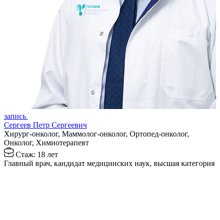
з
запись
Р
Сергеев Петр Сергеевич
Х
Хирург-онколог, Маммолог-онколог, Ортопед-онколог,
Онколог, Химиотерапевт
З
Стаж: 18 лет
Главный врач, кандидат медицинских наук, высшая категория