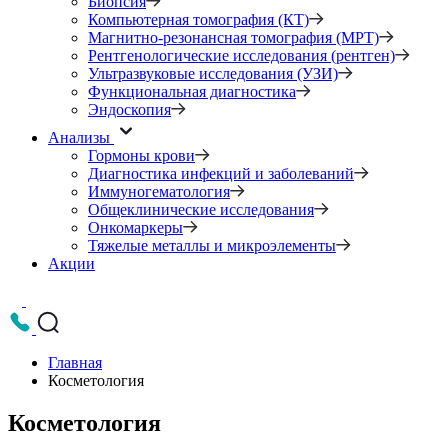
Биопсия
Компьютерная томография (КТ)
Магнитно-резонансная томография (МРТ)
Рентгенологические исследования (рентген)
Ультразвуковые исследования (УЗИ)
Функциональная диагностика
Эндоскопия
Анализы
Гормоны крови
Диагностика инфекций и заболеваний
Иммуногематология
Общеклинические исследования
Онкомаркеры
Тяжелые металлы и микроэлементы
Акции
Главная
Косметология
Косметология