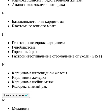
Аденокарцинома предстательной железы
Анализ плоскоклеточного рака
Б
Базальноклеточная карцинома
Бластома головного мозга
Г
Гепатоцеллюлярная карцинома
Глиобластома
Гортанный рак
Гастроинтестинальные стромальные опухоли (GIST)
К
Карцинома щитовидной железы
Карцинома желудка
Карцинома шейки матки
Колоректальный рак
Показать все
М
Меланома