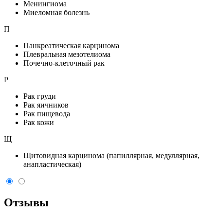
Менингиома
Миеломная болезнь
П
Панкреатическая карцинома
Плевральная мезотелиома
Почечно-клеточный рак
Р
Рак груди
Рак яичников
Рак пищевода
Рак кожи
Щ
Щитовидная карцинома (папиллярная, медуллярная,
анапластическая)
Отзывы