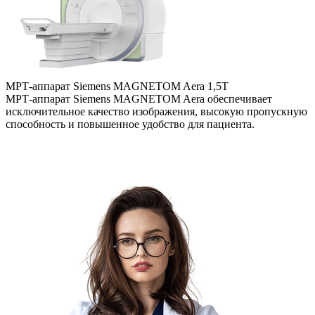
МРТ-аппарат Siemens MAGNETOM Aera 1,5Т
Т
МРТ-аппарат Siemens MAGNETOM Aera обеспечивает
С
исключительное качество изображения, высокую пропускную
с
способность и повышенное удобство для пациента.
п