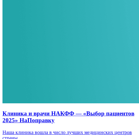
Клиника и врачи НАКФФ — «Выбор пациентов
2025» НаПоправку
Наша клиника вошла в число лучших медицинских центров
страны