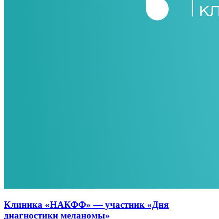
Клиника «НАКФФ» — участник «Дня
диагностики меланомы»