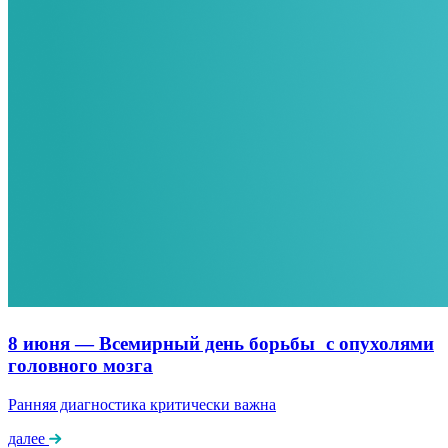
8 июня — Всемирный день борьбы с опухолями
головного мозга
Ранняя диагностика критически важна
далее