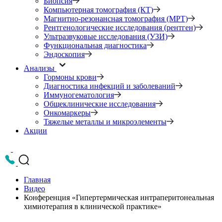
Биопсия
Компьютерная томография (КТ)
Магнитно-резонансная томография (МРТ)
Рентгенологические исследования (рентген)
Ультразвуковые исследования (УЗИ)
Функциональная диагностика
Эндоскопия
Анализы
Гормоны крови
Диагностика инфекций и заболеваний
Иммуногематология
Общеклинические исследования
Онкомаркеры
Тяжелые металлы и микроэлементы
Акции
Главная
Видео
Конференция «Гипертермическая интраперитонеальная
химиотерапия в клинической практике»