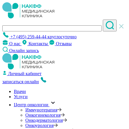
+7 (495) 259-44-44
круглосуточно
О нас
Контакты
Отзывы
Онлайн запись
Личный кабинет
записаться онлайн
Врачи
Услуги
Центр онкологии
Иммунотерапия
Онкогинекология
Онкодерматология
Онкоурология